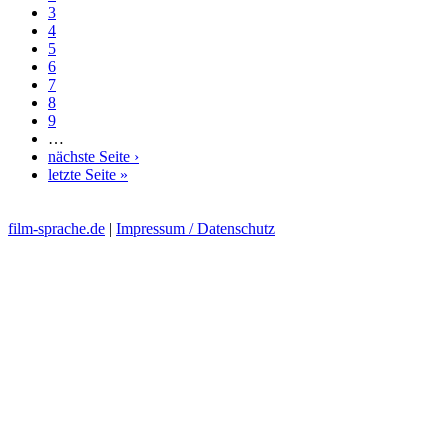
3
4
5
6
7
8
9
…
nächste Seite ›
letzte Seite »
film-sprache.de
|
Impressum / Datenschutz