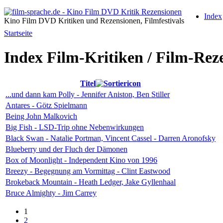
Index
Kino Film DVD Kritiken und Rezensionen, Filmfestivals
Startseite
Index Film-Kritiken / Film-Rez
Titel
...und dann kam Polly - Jennifer Aniston, Ben Stiller
Antares - Götz Spielmann
Being John Malkovich
Big Fish - LSD-Trip ohne Nebenwirkungen
Black Swan - Natalie Portman, Vincent Cassel - Darren Aronofsky
Blueberry und der Fluch der Dämonen
Box of Moonlight - Independent Kino von 1996
Breezy - Begegnung am Vormittag - Clint Eastwood
Brokeback Mountain - Heath Ledger, Jake Gyllenhaal
Bruce Almighty - Jim Carrey
1
2