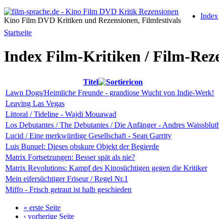
Index
Kino Film DVD Kritiken und Rezensionen, Filmfestivals
Startseite
Index Film-Kritiken / Film-Rez
Titel
Lawn Dogs/Heimliche Freunde - grandiose Wucht von Indie-Werk!
Leaving Las Vegas
Littoral / Tideline - Wajdi Mouawad
Los Debutantes / The Debutantes / Die Anfänger - Andres Waissblut
Lucid / Eine merkwürdige Gesellschaft - Sean Garrity
Luis Bunuel: Dieses obskure Objekt der Begierde
Matrix Fortsetzungen: Besser spät als nie?
Matrix Revolutions: Kampf des Kinosüchtigen gegen die Kritiker
Mein eifersüchtiger Friseur / Regel Nr.1
Miffo - Frisch getraut ist halb geschieden
« erste Seite
‹ vorherige Seite