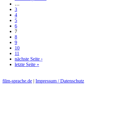
…
3
4
5
6
7
8
9
10
11
nächste Seite ›
letzte Seite »
film-sprache.de
|
Impressum / Datenschutz