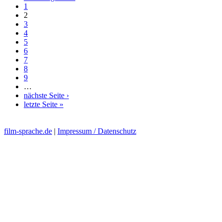
1
2
3
4
5
6
7
8
9
…
nächste Seite ›
letzte Seite »
film-sprache.de
|
Impressum / Datenschutz