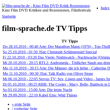
Index
Kino Film DVD Kritiken und Rezensionen, Filmfestivals
Startseite
film-sprache.de TV Tipps
TV Tipps
Do 28.10.2010 - 00:40 Arte: Der Marathon Mann (1976) - Top-Thrill
So 25.10.2010 - 01:50 3Sat: Christoph Schlingensief Special
Fr 22.10.2010 - 03:20 Das Vierte: Nightwatch - Nachtwache (Origi
Mi 20.10.2010 - 20:15 RTL2: Andromeda - Tödlicher Staub aus dem
Mo 11.10.2010 - 20:15 Arte: Die Männer, die ich liebte - Catherine
Mo 11.10.2010 - 00:30 3Sat: Talk Radio von Oliver Stone
Mi 06.10.2010 - 22:05 Servus TV: Sex, Lügen und Video - James Sp
Di 05.10.2010 - 00:25 RBB: The Cooler - Macy, Bello, Baldwin in 
So 03.10.2010 - 15:00 Arte: Die letzte Nacht
Mi 29.09.2010 - 22:10 Kabel Eins: Wild Things
« erste Seite
‹ vorherige Seite