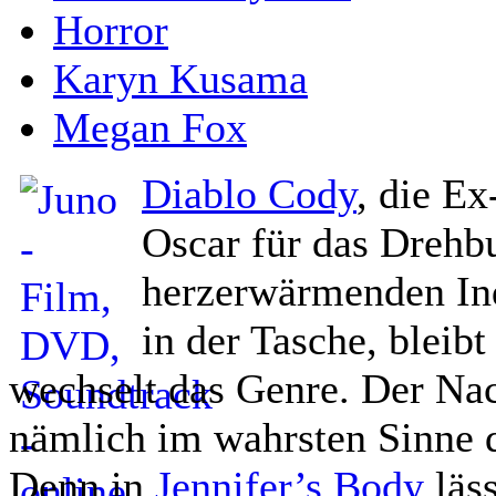
Horror
Karyn Kusama
Megan Fox
Diablo Cody
, die Ex
Oscar für das Drehb
herzerwärmenden In
in der Tasche, bleib
wechselt das Genre. Der Na
nämlich im wahrsten Sinne d
Denn in
Jennifer’s Body
läs