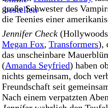
große Schwester des Vampir
die Teenies einer amerikanis
Jennifer Check
(Hollywoods
Megan Fox
,
Transformers
),
das unscheinbare Mauerbl
(
Amanda Seyfried
) haben ob
nichts gemeinsam, doch verb
Freundschaft seit gemeinsa
Nach einem verpatzten Aben
Jennifer
wahrlich den Teufel