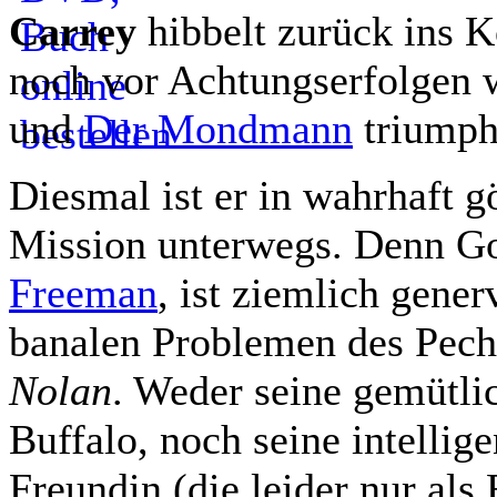
Carrey
hibbelt zurück ins 
noch vor Achtungserfolgen 
und
Der Mondmann
triumphi
Diesmal ist er in wahrhaft gö
Mission unterwegs. Denn G
Freeman
, ist ziemlich gener
banalen Problemen des Pec
Nolan
. Weder seine gemütl
Buffalo, noch seine intellig
Freundin (die leider nur als