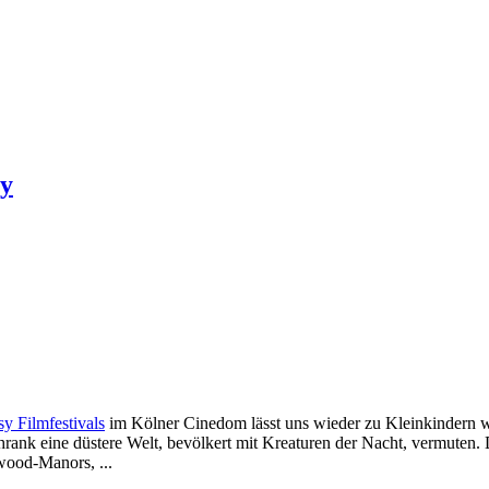
ey
sy Filmfestivals
im Kölner Cinedom lässt uns wieder zu Kleinkindern we
hrank eine düstere Welt, bevölkert mit Kreaturen der Nacht, vermuten
wood-Manors, ...