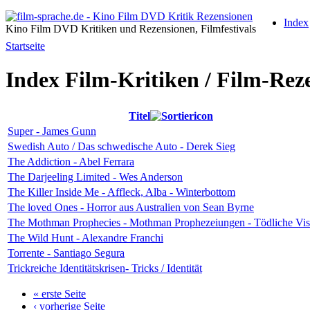
Index
Kino Film DVD Kritiken und Rezensionen, Filmfestivals
Startseite
Index Film-Kritiken / Film-Rez
Titel
Super - James Gunn
Swedish Auto / Das schwedische Auto - Derek Sieg
The Addiction - Abel Ferrara
The Darjeeling Limited - Wes Anderson
The Killer Inside Me - Affleck, Alba - Winterbottom
The loved Ones - Horror aus Australien von Sean Byrne
The Mothman Prophecies - Mothman Prophezeiungen - Tödliche Vis
The Wild Hunt - Alexandre Franchi
Torrente - Santiago Segura
Trickreiche Identitätskrisen- Tricks / Identität
« erste Seite
‹ vorherige Seite