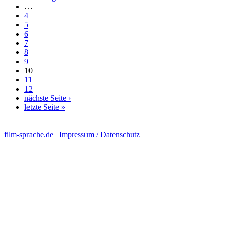
…
4
5
6
7
8
9
10
11
12
nächste Seite ›
letzte Seite »
film-sprache.de
|
Impressum / Datenschutz